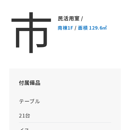
市
民活用室 /
南棟1F
/
面積 129.6㎡
付属備品
テーブル
21台
イス