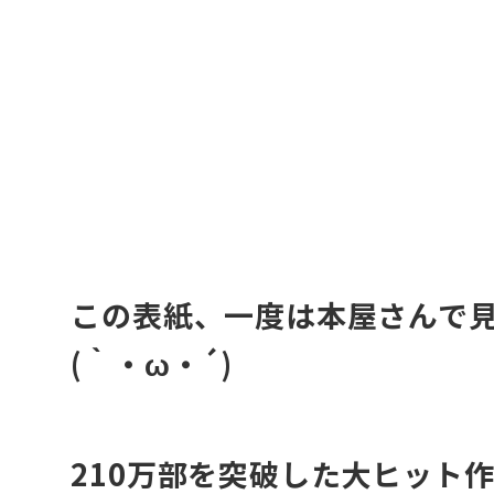
・
・
この表紙、一度は本屋さんで
(｀・ω・´)
210万部を突破した大ヒット