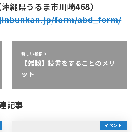
沖縄県うるま市川崎468）
jinbunkan.jp/form/abd_form/
新しい投稿
【雑談】読書をすることのメリ
ット
連記事
イベント