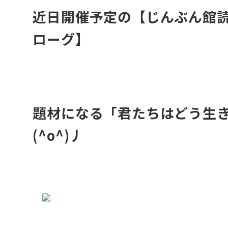
近日開催予定の【じんぶん館読
ローグ】
・
題材になる「君たちはどう生
(^o^)丿
・
・