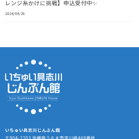
レンジ糸かけに挑戦】申込受付中✨
2024/04/26
いちゅい具志川じんぶん館
〒904-2203 沖縄県うるま市字川崎468番地