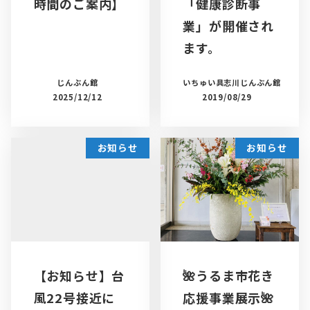
時間のご案内】
「健康診断事
業」が開催され
ます。
じんぶん館
いちゅい具志川じんぶん館
2025/12/12
2019/08/29
お知らせ
お知らせ
【お知らせ】台
🌺うるま市花き
風22号接近に
応援事業展示🌺